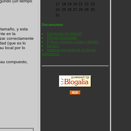
egundo (un tiempo
17
18
19
20
21
22
23
24
25
26
27
28
29
30
31
Documentos
l tamaño, y esta
nte en la
Chorradas de internet
Planeta Encantado
izar correctamente
Python: pruebas, cosas y demás.
dad (que es lo
Relatos
u local por lo
Material del juego de rol de los
teletubbies.
 tau compuesto,