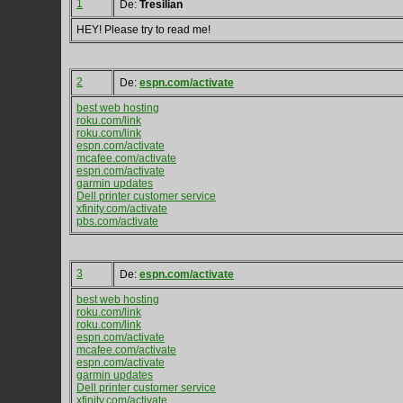
1
De:
Tresilian
HEY! Please try to read me!
2
De:
espn.com/activate
best web hosting
roku.com/link
roku.com/link
espn.com/activate
mcafee.com/activate
espn.com/activate
garmin updates
Dell printer customer service
xfinity.com/activate
pbs.com/activate
3
De:
espn.com/activate
best web hosting
roku.com/link
roku.com/link
espn.com/activate
mcafee.com/activate
espn.com/activate
garmin updates
Dell printer customer service
xfinity.com/activate