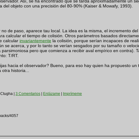
 observador. Así, se ha encontrado que se tarda aproximadamente un s
ada del objeto con una precisión del 80-90% (Kaiser & Mowafy, 1993).
 y no de paso, aparece tau local. La idea es la misma, el incremento de
ra calcular el tiempo de colisión. Otros parámetros basados directame
e calcular
invariantemente
la colisión, porque serían incapaces de real
ún se acerca, y por lo tanto se verían sesgados por su tamaño o veloci
a parsimoniosa pero que comienza a recibir aval empírico en contra). Ta
nto: T/RT.
ijas hacia el observador? Bueno, para eso hay quien ha propuesto un
tra historia...
 Ctugha |
3 Comentarios
|
Enlázame
|
Imprímeme
kbacks/4057