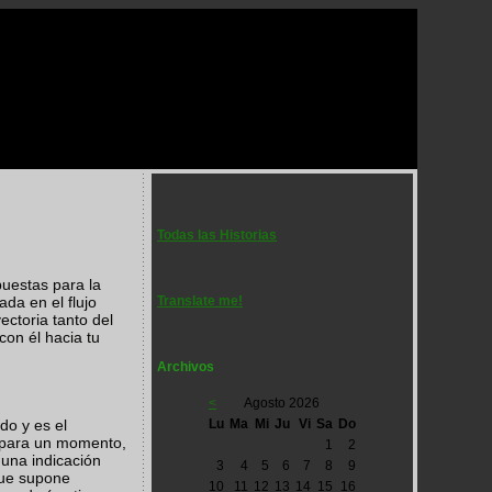
Todas las Historias
puestas para la
Translate me!
ada en el flujo
ectoria tanto del
con él hacia tu
Archivos
<
Agosto 2026
Lu
Ma
Mi
Ju
Vi
Sa
Do
do y es el
) para un momento,
1
2
 una indicación
3
4
5
6
7
8
9
rque supone
10
11
12
13
14
15
16