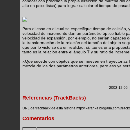
conocer con precisión la propia dirección de marcha del
alto en psicofísica) para lograr calcular el tiempo de pas
Para el caso en el cual se especifique tiempo de colisión,
velocidad de incremento dan un parámetro óptico fiable pa
velocidad de expansión, por ejemplo, no serían capaces d
la transformación de la relación del tamaño del objeto seg
que por lo visto se da en realidad; sí, tau es una propuest
tanto es la relación entre el ángulo T y su ratio de increme
¿Qué sucede con objetos que se mueven en trayectorias f
mezcla de los dos parámetros anteriores, pero eso ya será o
2002-12-05 |
Referencias (TrackBacks)
URL de trackback de esta historia http://jkaranka.blogalia.com//trac
Comentarios