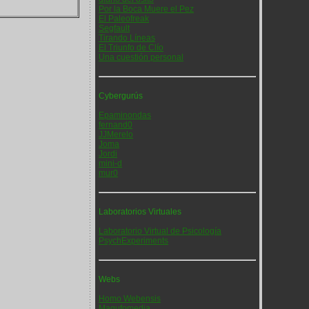
Por la Boca Muere el Pez
El Paleofreak
Segfault
Tirando Líneas
El Triunfo de Clío
Una cuestión personal
Cybergurús
Epaminondas
fernand0
JJMerelo
Joma
Jordi
mini-d
mur0
Laboratorios Virtuales
Laboratorio Virtual de Psicología
PsychExperiments
Webs
Homo Webensis
Magufomedia