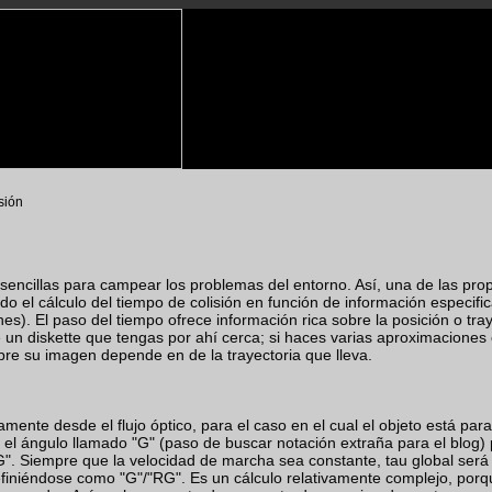
sión
 sencillas para campear los problemas del entorno. Así, una de las pro
o el cálculo del tiempo de colisión en función de información especific
). El paso del tiempo ofrece información rica sobre la posición o tray
 un diskette que tengas por ahí cerca; si haces varias aproximaciones 
bre su imagen depende en de la trayectoria que lleva.
mente desde el flujo óptico, para el caso en el cual el objeto está para
el ángulo llamado "G" (paso de buscar notación extraña para el blog
". Siempre que la velocidad de marcha sea constante, tau global será
, definiéndose como "G"/"RG". Es un cálculo relativamente complejo, po