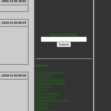
a:
2002-12-05 18:02
a:
2019-11-04 09:25
Busca en El Asiento
Bitácoras
Desbarradas de Akin
a:
2019-11-04 09:26
Blog de Beor
La Biblioteca de Babel
El Rincón de Canopus
Ciencia 15
Copensar
La Cosa Húmeda
Hazte Escuchar
hipocondría demagógica
JCantero
Magonia
diario del osito