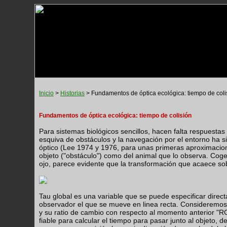
Inicio
>
Historias
> Fundamentos de óptica ecológica: tiempo de coli
Fundamentos de óptica ecológica: tiempo de colisión
Para sistemas biológicos sencillos, hacen falta respuestas
esquiva de obstáculos y la navegación por el entorno ha sid
óptico (Lee 1974 y 1976, para unas primeras aproximaciones
objeto ("obstáculo") como del animal que lo observa. Coge
ojo, parece evidente que la transformación que acaece so
Tau global es una variable que se puede especificar directa
observador el que se mueve en linea recta. Consideremos 
y su ratio de cambio con respecto al momento anterior "RG
fiable para calcular el tiempo para pasar junto al objeto