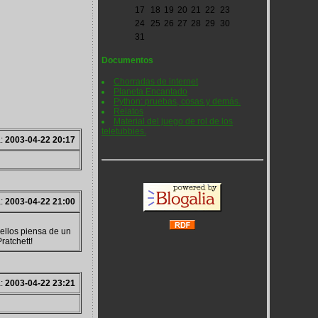
17
18
19
20
21
22
23
24
25
26
27
28
29
30
31
Documentos
Chorradas de internet
Planeta Encantado
Python: pruebas, cosas y demás.
Relatos
Material del juego de rol de los
teletubbies.
a:
2003-04-22 20:17
a:
2003-04-22 21:00
ellos piensa de un
ratchett!
a:
2003-04-22 23:21