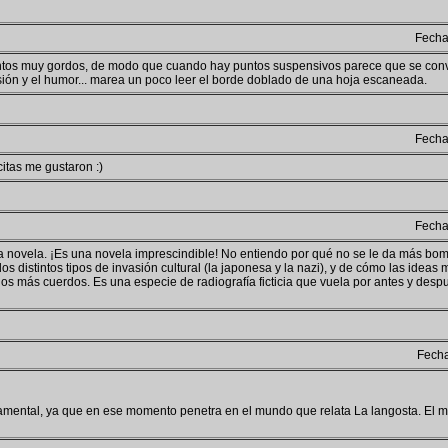
Fech
puntos muy gordos, de modo que cuando hay puntos suspensivos parece que se conv
sión y el humor... marea un poco leer el borde doblado de una hoja escaneada.
Fech
citas me gustaron :)
Fech
 novela. ¡Es una novela imprescindible! No entiendo por qué no se le da más bom
s distintos tipos de invasión cultural (la japonesa y la nazi), y de cómo las idea
los más cuerdos. Es una especie de radiografía ficticia que vuela por antes y des
Fech
damental, ya que en ese momento penetra en el mundo que relata La langosta. El m