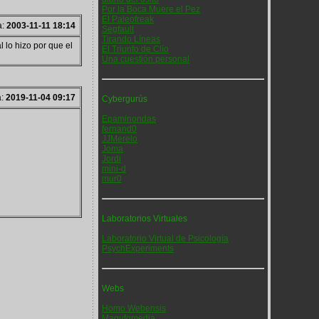
Por la Boca Muere el Pez
El Paleofreak
a:
2003-11-11 18:14
Segfault
Tirando Líneas
l lo hizo por que el
El Triunfo de Clío
Una cuestión personal
a:
2019-11-04 09:17
Cybergurús
Epaminondas
fernand0
JJMerelo
Joma
Jordi
mini-d
mur0
Laboratorios Virtuales
Laboratorio Virtual de Psicología
PsychExperiments
Webs
Homo Webensis
Magufomedia