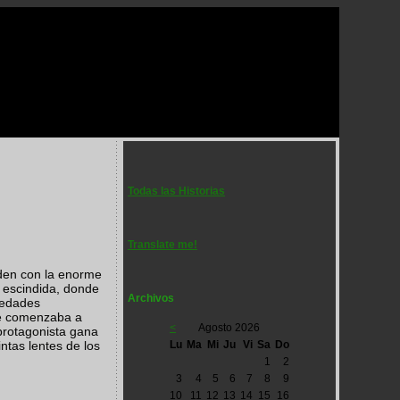
Todas las Historias
Translate me!
nden con la enorme
a escindida, donde
Archivos
güedades
ue comenzaba a
<
Agosto 2026
 protagonista gana
Lu
Ma
Mi
Ju
Vi
Sa
Do
ntas lentes de los
1
2
3
4
5
6
7
8
9
10
11
12
13
14
15
16