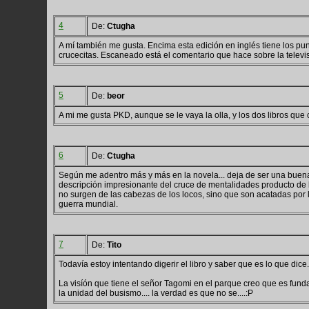
4
De:
Ctugha
A mí también me gusta. Encima esta edición en inglés tiene los 
crucecitas. Escaneado está el comentario que hace sobre la televi
5
De:
beor
A mi me gusta PKD, aunque se le vaya la olla, y los dos libros que 
6
De:
Ctugha
Según me adentro más y más en la novela... deja de ser una buena
descripción impresionante del cruce de mentalidades producto de lo
no surgen de las cabezas de los locos, sino que son acatadas por 
guerra mundial.
7
De:
Tito
Todavía estoy intentando digerir el libro y saber que es lo que dice.
La visíón que tiene el señor Tagomi en el parque creo que es fun
la unidad del busismo.... la verdad es que no se....:P