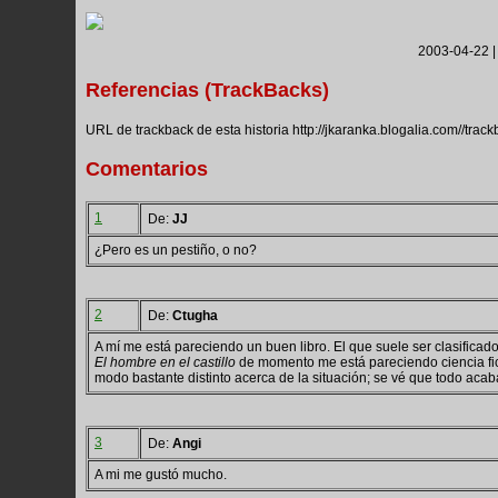
2003-04-22 |
Referencias (TrackBacks)
URL de trackback de esta historia http://jkaranka.blogalia.com//trac
Comentarios
1
De:
JJ
¿Pero es un pestiño, o no?
2
De:
Ctugha
A mí me está pareciendo un buen libro. El que suele ser clasificad
El hombre en el castillo
de momento me está pareciendo ciencia ficc
modo bastante distinto acerca de la situación; se vé que todo acab
3
De:
Angi
A mi me gustó mucho.