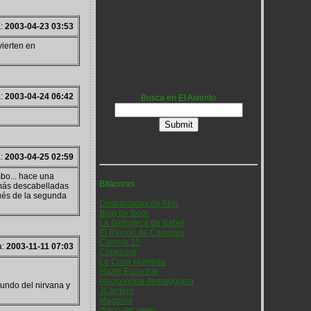
a:
2003-04-23 03:53
ierten en
a:
2003-04-24 06:42
Busca en El Asiento
a:
2003-04-25 02:59
bo... hace una
Bitácoras
s más descabelladas
pués de la segunda
Desbarradas de Akin
Blog de Beor
La Biblioteca de Babel
El Rincón de Canopus
Ciencia 15
a:
2003-11-11 07:03
Copensar
La Cosa Húmeda
Hazte Escuchar
hipocondría demagógica
undo del nirvana y
JCantero
Magonia
diario del osito