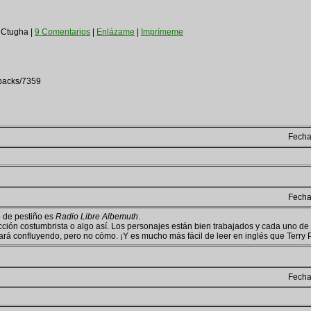
 Ctugha |
9 Comentarios
|
Enlázame
|
Imprímeme
kbacks/7359
Fech
Fech
o de pestiño es
Radio Libre Albemuth
.
ión costumbrista o algo así. Los personajes están bien trabajados y cada uno de 
ará confluyendo, pero no cómo. ¡Y es mucho más fácil de leer en inglés que Terry P
Fech