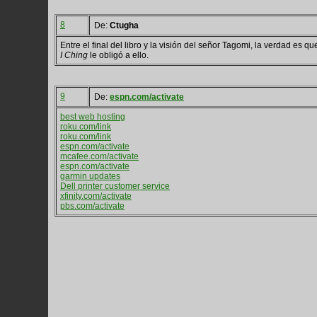
8
De:
Ctugha
Entre el final del libro y la visión del señor Tagomi, la verdad es q
I Ching
le obligó a ello.
9
De:
espn.com/activate
best web hosting
roku.com/link
roku.com/link
espn.com/activate
mcafee.com/activate
espn.com/activate
garmin updates
Dell printer customer service
xfinity.com/activate
pbs.com/activate