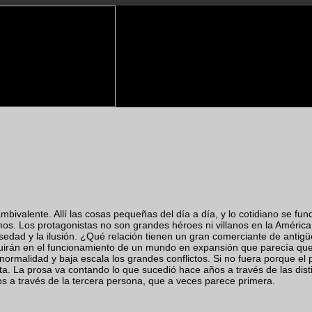
bivalente. Allí las cosas pequeñas del día a día, y lo cotidiano se fu
mos. Los protagonistas no son grandes héroes ni villanos en la Améric
falsedad y la ilusión. ¿Qué relación tienen un gran comerciante de anti
luirán en el funcionamiento de un mundo en expansión que parecía q
ormalidad y baja escala los grandes conflictos. Si no fuera porque el
a. La prosa va contando lo que sucedió hace años a través de las disti
s a través de la tercera persona, que a veces parece primera.