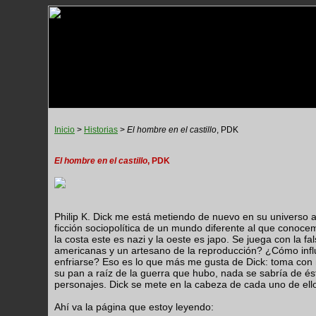
Inicio
>
Historias
>
El hombre en el castillo
, PDK
El hombre en el castillo
, PDK
Philip K. Dick me está metiendo de nuevo en su universo am
ficción sociopolítica de un mundo diferente al que conoce
la costa este es nazi y la oeste es japo. Se juega con la 
americanas y un artesano de la reproducción? ¿Cómo inf
enfriarse? Eso es lo que más me gusta de Dick: toma con n
su pan a raíz de la guerra que hubo, nada se sabría de ést
personajes. Dick se mete en la cabeza de cada uno de ello
Ahí va la página que estoy leyendo: